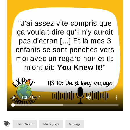
Hors Série
Multi-pays
Voyage