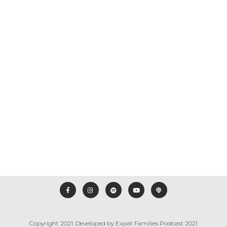
Épisode 51 – Louison
OCTOBRE 5, 2021
EFP
AMÉRIQUES
Un bébé né ange aux USA
Read More
Copyright 2021. Developed by
Expat Families Podcast 2021