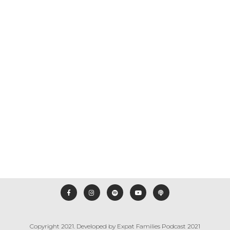
Épisode 42: Laetitia
AVRIL 6, 2021
EFP
AMÉRIQUES, EUROPE
Comment surmonter une dépression post
impatriation
Read More
Copyright 2021. Developed by
Expat Families Podcast 2021